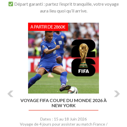
Départ garanti : partez l’esprit tranquille, votre voyage
aura lieu quoi qu’il arrive.
P
N
r
e
e
x
v
t
i
o
u
s
VOYAGE FIFA COUPE DU MONDE 2026 À
NEW YORK
Dates : 15 au 18 Juin 2026
Voyage de 4 jours pour assister au match France /