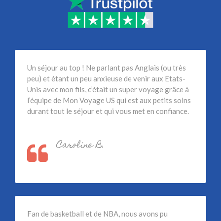
Un séjour au top ! Ne parlant pas Anglais (ou très
peu) et étant un peu anxieuse de venir aux Etats-
Unis avec mon fils, c’était un super voyage grâce à
l’équipe de Mon Voyage US qui est aux petits soins
durant tout le séjour et qui vous met en confiance.
Caroline B.
Fan de basketball et de NBA, nous avons pu