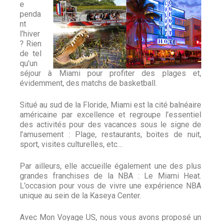
e
penda
nt
l’hiver
? Rien
de tel
qu’un
séjour à Miami pour profiter des plages et,
évidemment, des matchs de basketball.
Situé au sud de la Floride, Miami est la cité balnéaire
américaine par excellence et regroupe l’essentiel
des activités pour des vacances sous le signe de
l’amusement : Plage, restaurants, boites de nuit,
sport, visites culturelles, etc…
Par ailleurs, elle accueille également une des plus
grandes franchises de la NBA : Le Miami Heat.
L’occasion pour vous de vivre une expérience NBA
unique au sein de la Kaseya Center.
Avec Mon Voyage US, nous vous avons proposé un