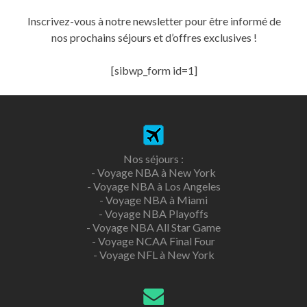
Inscrivez-vous à notre newsletter pour être informé de
nos prochains séjours et d’offres exclusives !
[sibwp_form id=1]
Nos séjours :
-
Voyage NBA à New York
-
Voyage NBA à Los Angeles
-
Voyage NBA à Miami
-
Voyage NBA Playoffs
-
Voyage NBA All Star Game
-
Voyage NCAA Final Four
-
Voyage NFL à New York