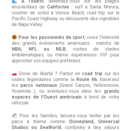
À l’ouest
, détendez-vous sur les plages
ensoleillées de
Californie
: surf à Santa Monica,
coucher de soleil à Venice Beach, road trip sur la
Pacific Coast Highway ou découverte des vignobles
de Napa Valley.
Pour les passionnés de sport
, vivez l’intensité
des grands événements américains : matchs de
NBA, NFL ou MLB
, visites de stades
emblématiques, ou même expériences VIP pour
approcher vos équipes préférées.
Envie de liberté ? Partez en
road trip
sur les
routes légendaires comme la
Route 66
, traversez
les
parcs nationaux
(Grand Canyon, Yellowstone,
Yosemite…), ou aventurez-vous dans les
grands
espaces de l’Ouest américain
à bord de votre
véhicule.
Pour les familles, laissez-vous tenter par les
parcs à thème comme
Disneyland, Universal
Studios ou SeaWorld
, combinés à des séjours