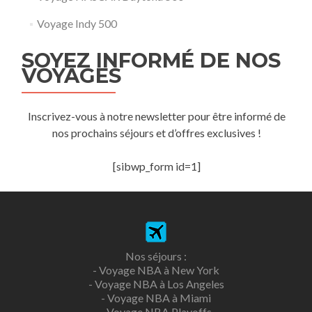
Voyage Indy 500
SOYEZ INFORMÉ DE NOS
VOYAGES
Inscrivez-vous à notre newsletter pour être informé de
nos prochains séjours et d’offres exclusives !
[sibwp_form id=1]
Nos séjours :
-
Voyage NBA à New York
-
Voyage NBA à Los Angeles
-
Voyage NBA à Miami
-
Voyage NBA Playoffs