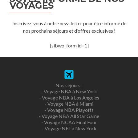
VOYAGES
Inscrivez-vous à notre newsletter pour être informé de
nos prochains séjours et d’offres exclusives !
[sibwp_form id=1]
Nos séjours :
-
Voyage NBA à New York
-
Voyage NBA à Los Angeles
-
Voyage NBA à Miami
-
Voyage NBA Playoffs
-
Voyage NBA All Star Game
-
Voyage NCAA Final Four
-
Voyage NFL à New York