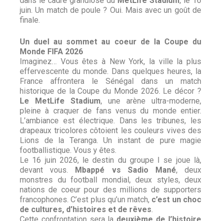
dans le cadre grandiose du
MetLife Stadium
, le 16
juin. Un match de poule ? Oui. Mais avec un goût de
finale.
Un duel au sommet au coeur de la Coupe du
Monde FIFA 2026
Imaginez… Vous êtes à New York, la ville la plus
effervescente du monde. Dans quelques heures, la
France affrontera le Sénégal dans un match
historique de la Coupe du Monde 2026. Le décor ?
Le MetLife Stadium
, une arène ultra-moderne,
pleine à craquer de fans venus du monde entier.
L’ambiance est électrique. Dans les tribunes, les
drapeaux tricolores côtoient les couleurs vives des
Lions de la Teranga. Un instant de pure magie
footballistique. Vous y êtes.
Le 16 juin 2026, le destin du groupe I se joue là,
devant vous.
Mbappé vs Sadio Mané
, deux
monstres du football mondial, deux styles, deux
nations de coeur pour des millions de supporters
francophones. C’est plus qu’un match,
c’est un choc
de cultures, d’histoires et de rêves
.
Cette confrontation sera la
deuxième de l’histoire