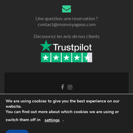
Une question, une reservation ?
contact@monvoyageus.com
Decouvrez les avis de nos clients
We are using cookies to give you the best experience on our
Retrouvez nous sur les reseaux sociaux !
website.
You can find out more about which cookies we are using or
Foire Aux Questions
-
Nos CGV
-
Mentions légales
switch them off in
.
settings
© 2018-2026 MonVoyageUS.com.
Tous droits réservés